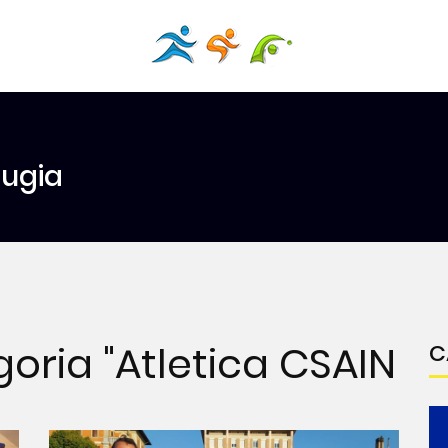
rugia
oria "Atletica CSAIN
C