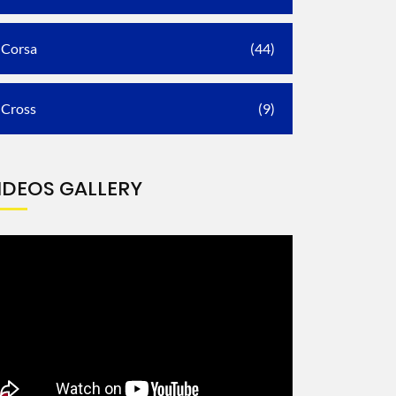
Corsa
(44)
Cross
(9)
IDEOS GALLERY