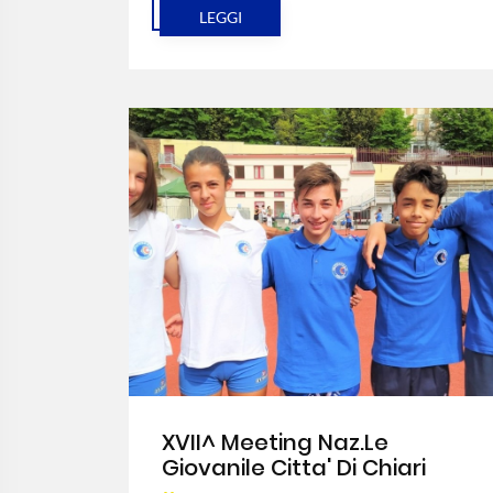
LEGGI
XVII^ Meeting Naz.le
Giovanile Citta' Di Chiari