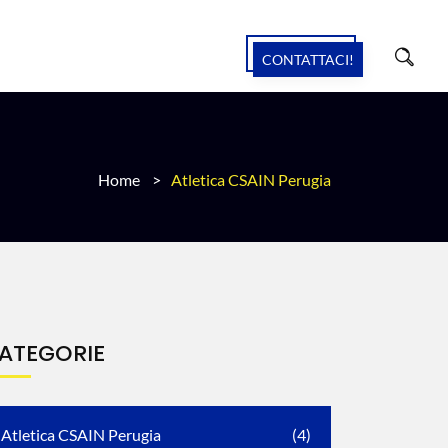
CONTATTACI!
Home
>
Atletica CSAIN Perugia
ATEGORIE
Atletica CSAIN Perugia
(4)